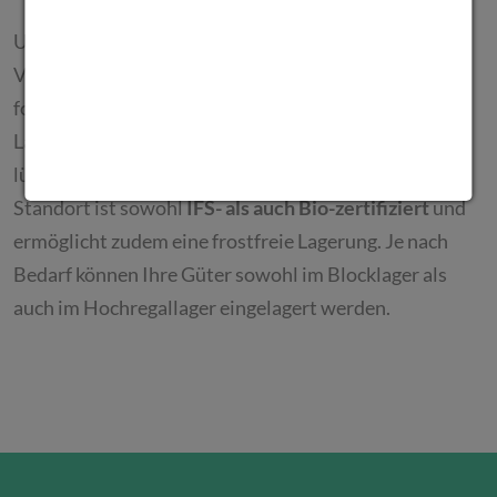
Unsere moderne Infrastruktur umfasst
Videoüberwachung, ein Alarmsystem sowie
fortschrittliche Scanner-Technologie und ein digitales
Lagerplatz-Management. So garantieren wir eine
lückenlose Rückverfolgbarkeit Ihrer Waren. Der
Standort ist sowohl
IFS- als auch Bio-zertifiziert
und
ermöglicht zudem eine frostfreie Lagerung. Je nach
Bedarf können Ihre Güter sowohl im Blocklager als
auch im Hochregallager eingelagert werden.